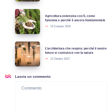
un
e
comune
come
Agricoltura
fino
Agricoltura estensiva cos’è, come
si
estensiva
funziona e perché è ancora fondamentale
a
applica
cos’è,
16 Gennaio 2026
50.000
nella
come
abitanti
pratica
funziona
e
L’architettura
L’architettura che respira: perché il nostro
perché
che
futuro si costruisce con la natura
è
respira:
22 Ottobre 2025
ancora
perché
fondamentale
il
nostro
Lascia un commento
futuro
si
costruisce
con
la