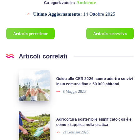
Ambiente
Categorizzato in:
Ultimo Aggiornamento:
14 Ottobre 2025
Articolo precedente
Articolo successivo
Articoli correlati
Guida
Guida alle CER 2026: come aderire se vivi
alle
in un comune fino a 50.000 abitanti
CER
8 Maggio 2026
2026:
come
aderire
Agricoltura
Agricoltura sostenibile significato cos’è e
se
sostenibile
come si applica nella pratica
vivi
significato
21 Gennaio 2026
in
cos’è