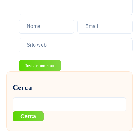
natura
Invia commento
Cerca
Cerca