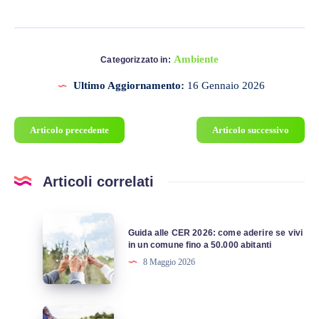
Ambiente
Categorizzato in:
Ultimo Aggiornamento:
16 Gennaio 2026
Articolo precedente
Articolo successivo
Articoli correlati
Guida
Guida alle CER 2026: come aderire se vivi
alle
in un comune fino a 50.000 abitanti
CER
8 Maggio 2026
2026:
come
aderire
Agricoltura