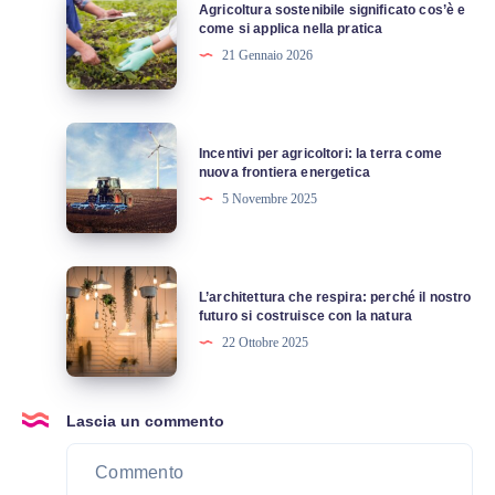
Agricoltura sostenibile significato cos’è e
se
sostenibile
come si applica nella pratica
vivi
significato
21 Gennaio 2026
in
cos’è
un
e
comune
come
Incentivi
fino
Incentivi per agricoltori: la terra come
si
per
nuova frontiera energetica
a
applica
agricoltori:
5 Novembre 2025
50.000
nella
la
abitanti
pratica
terra
come
L’architettura
L’architettura che respira: perché il nostro
nuova
che
futuro si costruisce con la natura
frontiera
respira:
22 Ottobre 2025
energetica
perché
il
nostro
Lascia un commento
futuro
si