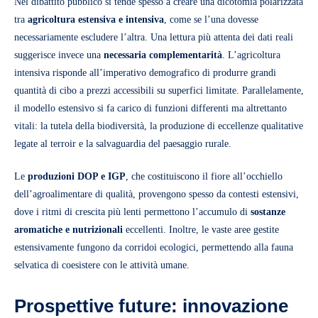
Nel dibattito pubblico si tende spesso a creare una dicotomia polarizzata
tra
agricoltura estensiva e intensiva
, come se l’una dovesse
necessariamente escludere l’altra. Una lettura più attenta dei dati reali
suggerisce invece una
necessaria complementarità
. L’agricoltura
intensiva risponde all’imperativo demografico di produrre grandi
quantità di cibo a prezzi accessibili su superfici limitate. Parallelamente,
il modello estensivo si fa carico di funzioni differenti ma altrettanto
vitali: la tutela della biodiversità, la produzione di eccellenze qualitative
legate al terroir e la salvaguardia del paesaggio rurale.
Le
produzioni DOP e IGP
, che costituiscono il fiore all’occhiello
dell’agroalimentare di qualità, provengono spesso da contesti estensivi,
dove i ritmi di crescita più lenti permettono l’accumulo di
sostanze
aromatiche e nutrizionali
eccellenti. Inoltre, le vaste aree gestite
estensivamente fungono da corridoi ecologici, permettendo alla fauna
selvatica di coesistere con le attività umane.
Prospettive future: innovazione