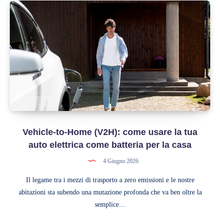
il
posto
auto
in
una
centrale
energetica
Vehicle-to-Home (V2H): come usare la tua
auto elettrica come batteria per la casa
4 Giugno 2026
Il legame tra i mezzi di trasporto a zero emissioni e le nostre
abitazioni sta subendo una mutazione profonda che va ben oltre la
semplice…