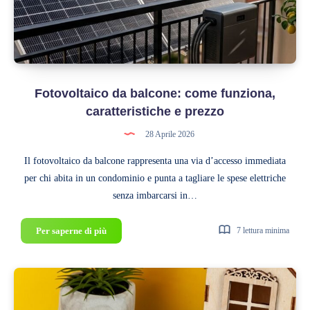
un
comune
fino
a
50.000
Fotovoltaico da balcone: come funziona,
abitanti
caratteristiche e prezzo
28 Aprile 2026
Il fotovoltaico da balcone rappresenta una via d’accesso immediata
per chi abita in un condominio e punta a tagliare le spese elettriche
senza imbarcarsi in…
Fotovoltaico
Per saperne di più
7 lettura minima
da
balcone:
come
funziona,
caratteristiche