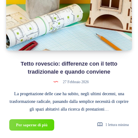
e
prezzo
Tetto rovescio: differenze con il tetto
tradizionale e quando conviene
27 Febbraio 2026
La progettazione delle case ha subito, negli ultimi decenni, una
trasformazione radicale, passando dalla semplice necessità di coprire
gli spazi abitativi alla ricerca di prestazioni…
Tetto
Per saperne di più
1 lettura minima
rovescio: