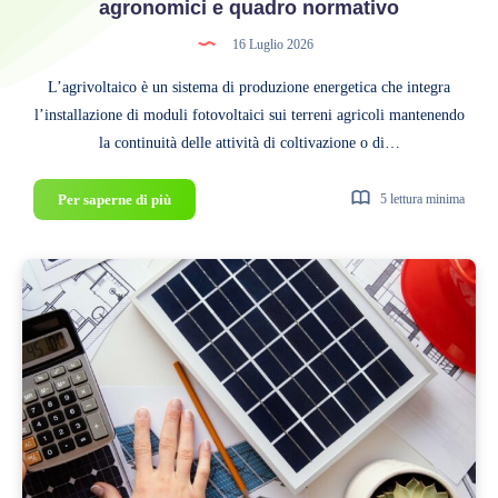
agronomici e quadro normativo
16 Luglio 2026
L’agrivoltaico è un sistema di produzione energetica che integra
l’installazione di moduli fotovoltaici sui terreni agricoli mantenendo
la continuità delle attività di coltivazione o di…
Agrivoltaico:
Per saperne di più
5 lettura minima
tecnologia,
vantaggi
agronomici
e
quadro
normativo