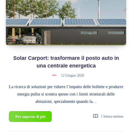
cosa
cambia
con
le
nuove
normative
2026
Solar Carport: trasformare il posto auto in
una centrale energetica
12 Giugno 2026
La ricerca di soluzioni per ridurre l’impatto delle bollette e produrre
energia pulita si scontra spesso con i limiti strutturali delle
abitazioni, specialmente quando la…
Solar
Per saperne di più
1 lettura minima
Carport:
trasformare