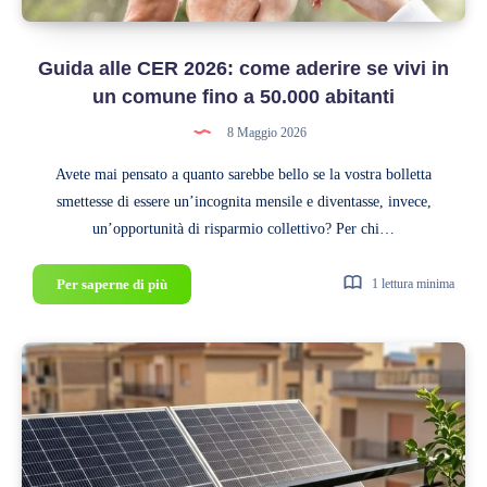
la
stessa
Guida alle CER 2026: come aderire se vivi in
Cabina
Primaria)
un comune fino a 50.000 abitanti
8 Maggio 2026
Avete mai pensato a quanto sarebbe bello se la vostra bolletta
smettesse di essere un’incognita mensile e diventasse, invece,
un’opportunità di risparmio collettivo? Per chi…
Guida
Per saperne di più
1 lettura minima
alle
CER
2026:
come
aderire
se
vivi
in