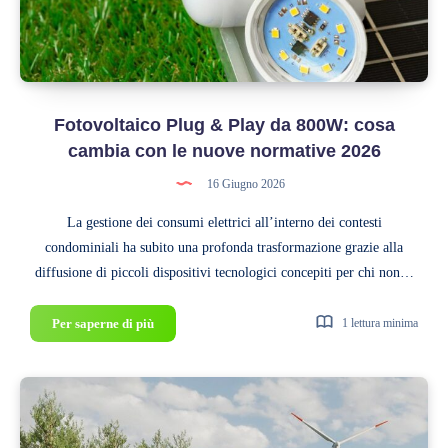
Fotovoltaico Plug & Play da 800W: cosa
cambia con le nuove normative 2026
16 Giugno 2026
La gestione dei consumi elettrici all’interno dei contesti
condominiali ha subito una profonda trasformazione grazie alla
diffusione di piccoli dispositivi tecnologici concepiti per chi non…
Fotovoltaico
Per saperne di più
1 lettura minima
Plug
&
Play
da
800W: