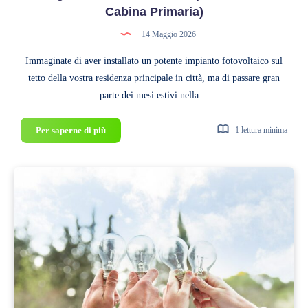
Cabina Primaria)
14 Maggio 2026
Immaginate di aver installato un potente impianto fotovoltaico sul
tetto della vostra residenza principale in città, ma di passare gran
parte dei mesi estivi nella…
Autoconsumo
Per saperne di più
1 lettura minima
a
distanza:
come
condividere
l’energia
con
la
casa
al
mare
(sotto