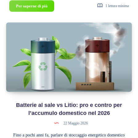
Vehicle-
Per saperne di più
1 lettura minima
to-
Home
(V2H):
come
usare
la
tua
auto
elettrica
come
batteria
per
la
Batterie al sale vs Litio: pro e contro per
casa
l’accumulo domestico nel 2026
22 Maggio 2026
Fino a pochi anni fa, parlare di stoccaggio energetico domestico