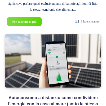
significava parlare quasi esclusivamente di batterie agli ioni di litio,
la stessa tecnologia che alimenta…
Batterie
Per saperne di più
1 lettura minima
al
sale
vs
Litio:
pro
e
contro
per
l’accumulo
domestico
nel
2026
Autoconsumo a distanza: come condividere
l’energia con la casa al mare (sotto la stessa