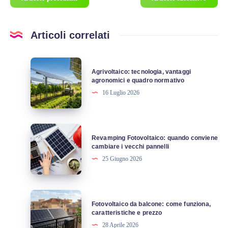
Articoli correlati
Agrivoltaico:
Agrivoltaico: tecnologia, vantaggi
tecnologia,
agronomici e quadro normativo
vantaggi
16 Luglio 2026
agronomici
e
quadro
Revamping
Revamping Fotovoltaico: quando conviene
normativo
Fotovoltaico:
cambiare i vecchi pannelli
quando
25 Giugno 2026
conviene
cambiare
i
Fotovoltaico
Fotovoltaico da balcone: come funziona,
vecchi
da
caratteristiche e prezzo
pannelli
balcone:
28 Aprile 2026