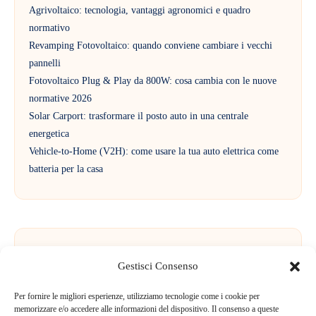
Agrivoltaico: tecnologia, vantaggi agronomici e quadro
normativo
Revamping Fotovoltaico: quando conviene cambiare i vecchi
pannelli
Fotovoltaico Plug & Play da 800W: cosa cambia con le nuove
normative 2026
Solar Carport: trasformare il posto auto in una centrale
energetica
Vehicle-to-Home (V2H): come usare la tua auto elettrica come
batteria per la casa
Commenti recenti
Gestisci Consenso
Per fornire le migliori esperienze, utilizziamo tecnologie come i cookie per
Nessun commento da mostrare.
memorizzare e/o accedere alle informazioni del dispositivo. Il consenso a queste