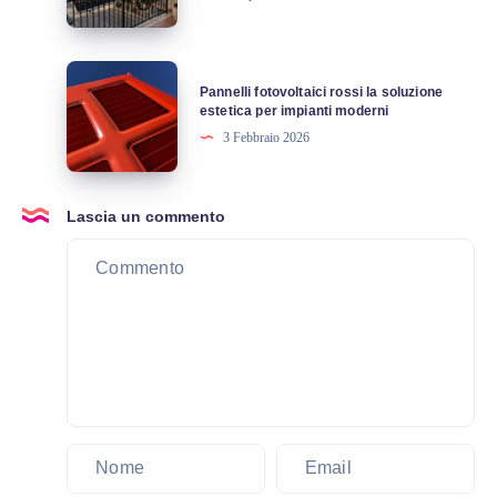
come
funziona,
caratteristiche
Pannelli
Pannelli fotovoltaici rossi la soluzione
e
fotovoltaici
estetica per impianti moderni
prezzo
rossi
3 Febbraio 2026
la
soluzione
estetica
Lascia un commento
per
impianti
moderni