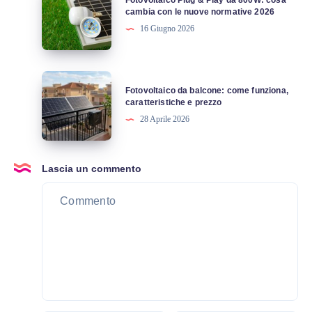
Fotovoltaico Plug & Play da 800W: cosa
vecchi
Plug
cambia con le nuove normative 2026
pannelli
&
16 Giugno 2026
Play
da
800W:
Fotovoltaico
Fotovoltaico da balcone: come funziona,
cosa
da
caratteristiche e prezzo
cambia
balcone:
28 Aprile 2026
con
come
le
funziona,
nuove
caratteristiche
Lascia un commento
normative
e
2026
prezzo