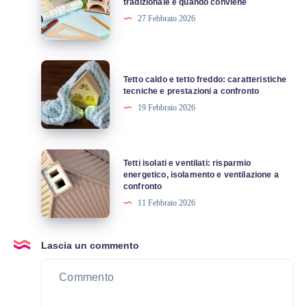
tradizionale e quando conviene
tua
differenze
27 Febbraio 2026
auto
con
elettrica
il
come
tetto
Tetto
batteria
Tetto caldo e tetto freddo: caratteristiche
tradizionale
caldo
tecniche e prestazioni a confronto
per
e
e
19 Febbraio 2026
la
quando
tetto
casa
conviene
freddo:
caratteristiche
Tetti
Tetti isolati e ventilati: risparmio
tecniche
isolati
energetico, isolamento e ventilazione a
confronto
e
e
11 Febbraio 2026
prestazioni
ventilati:
a
risparmio
confronto
energetico,
Lascia un commento
isolamento
e
ventilazione