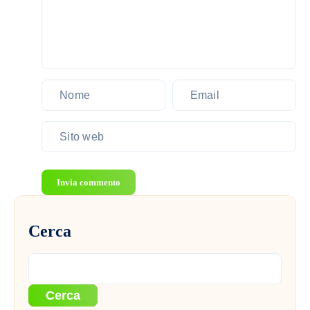
a
confronto
Invia commento
Cerca
Cerca