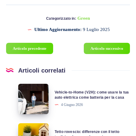
Green
Categorizzato in:
Ultimo Aggiornamento:
9 Luglio 2025
Articolo precedente
Articolo successivo
Articoli correlati
Vehicle-
Vehicle-to-Home (V2H): come usare la tua
to-
auto elettrica come batteria per la casa
Home
4 Giugno 2026
(V2H):
come
usare
Tetto
Tetto rovescio: differenze con il tetto
la
rovescio: