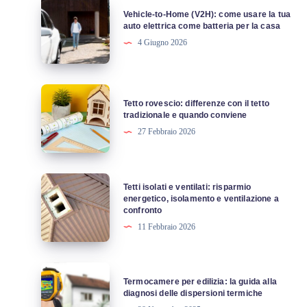
Vehicle-
Vehicle-to-Home (V2H): come usare la tua
to-
auto elettrica come batteria per la casa
Home
4 Giugno 2026
(V2H):
come
usare
Tetto
Tetto rovescio: differenze con il tetto
la
rovescio:
tradizionale e quando conviene
tua
differenze
27 Febbraio 2026
auto
con
elettrica
il
come
tetto
Tetti
Tetti isolati e ventilati: risparmio
batteria
tradizionale
isolati
energetico, isolamento e ventilazione a
per
confronto
e
e
la
11 Febbraio 2026
quando
ventilati:
casa
conviene
risparmio
energetico,
Termocamere
Termocamere per edilizia: la guida alla
isolamento
per
diagnosi delle dispersioni termiche
e
edilizia: