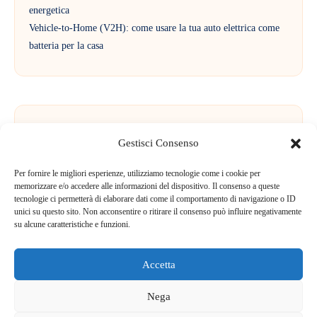
energetica
Vehicle-to-Home (V2H): come usare la tua auto elettrica come
batteria per la casa
Commenti recenti
Gestisci Consenso
Per fornire le migliori esperienze, utilizziamo tecnologie come i cookie per
Nessun commento da mostrare.
memorizzare e/o accedere alle informazioni del dispositivo. Il consenso a queste
tecnologie ci permetterà di elaborare dati come il comportamento di navigazione o ID
unici su questo sito. Non acconsentire o ritirare il consenso può influire negativamente
su alcune caratteristiche e funzioni.
Accetta
Copyright SOSRinnovabili 2025. Tutti i diritti riservati -
Cookie
Nega
Policy
-
Privacy Policy