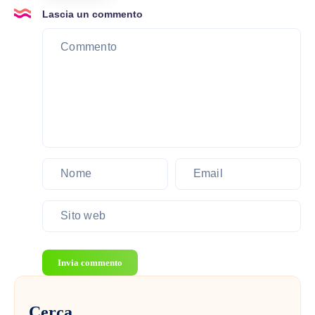
nuove
caratteristiche
Lascia un commento
normative
e
2026
prezzo
Invia commento
Cerca