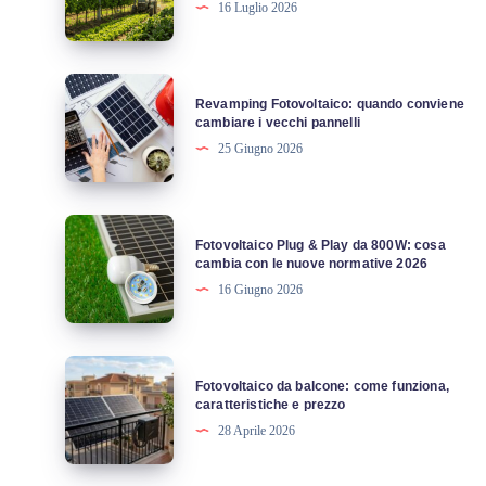
16 Luglio 2026
agronomici
e
quadro
Revamping
Revamping Fotovoltaico: quando conviene
normativo
Fotovoltaico:
cambiare i vecchi pannelli
quando
25 Giugno 2026
conviene
cambiare
i
Fotovoltaico
Fotovoltaico Plug & Play da 800W: cosa
vecchi
Plug
cambia con le nuove normative 2026
pannelli
&
16 Giugno 2026
Play
da
800W:
Fotovoltaico
Fotovoltaico da balcone: come funziona,
cosa
da
caratteristiche e prezzo
cambia
balcone:
28 Aprile 2026
con
come
le
funziona,