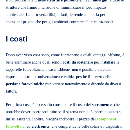
studi professionali, nelle
strutture pubbliche
, negli
alberghi
, e tutte le
strutture che hanno intenzione di minimizzare il loro impatto
ambientale. La loro versatilità, infatti, le rende adatte sia per le
abitazioni private che per gli ambienti commerciali e istituzionali.
I costi
Dopo aver visto cosa sono, come funzionano e quali vantaggi offrono, è
bene esaminare anche quali sono i
costi da sostenere
per installare le
tapparelle fotovoltaiche a casa. Ebbene, non è possibile dare una
risposta in astratto, universalmente valida, perché il prezzo delle
persiane fotovoltaiche
può variare notevolmente e dipende da diversi
fattori.
Per prima cosa, è necessario considerare il costo del
serramento
, che
potrebbe dover essere sostituito se il sistema non può essere montato su
infissi esistenti. Inoltre, bisogna includere il prezzo dei
componenti
fotovoltaici
ed
elettronici
, che comprende le celle solari e i dispositivi