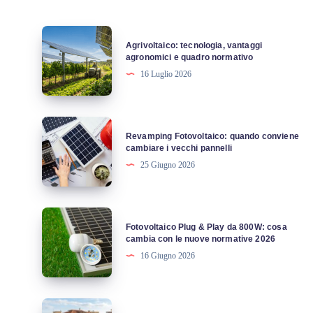
Agrivoltaico:
Agrivoltaico: tecnologia, vantaggi
tecnologia,
agronomici e quadro normativo
vantaggi
16 Luglio 2026
agronomici
e
quadro
Revamping
Revamping Fotovoltaico: quando conviene
normativo
Fotovoltaico:
cambiare i vecchi pannelli
quando
25 Giugno 2026
conviene
cambiare
i
Fotovoltaico
Fotovoltaico Plug & Play da 800W: cosa
vecchi
Plug
cambia con le nuove normative 2026
pannelli
&
16 Giugno 2026
Play
da
800W:
Fotovoltaico