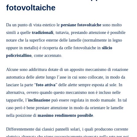
fotovoltaiche
Da un punto di vista estetico le
persiane fotovoltaiche
sono molto
simili a quelle
tradizionali
, tuttavia, prestando attenzione è possibile
notare che la superfice esterne delle lamelle (normalmente in legno
oppure in metallo) è ricoperta da celle fotovoltaiche in
silicio
policristallino
, come accennato.
Alcune sono addirittura dotate di un apposito meccanismo di rotazione
automatica delle alette lungo l’asse in cui sono collocate, in modo da
lasciare la parte “
foto attiva
” delle alette sempre esposta al sole. In
alternativa, ovvero quando questo meccanismo non è incluso nelle
tapparelle, l’
inclinazione
può essere regolata in modo manuale. In tal
caso però è bene prestare attenzione in modo da orientare le lamelle
nella posizione di
massimo rendimento possibile
.
Differentemente dai classici pannelli solari, i quali producono corrente
elettrica alternata che viene successivamente riversata nella rete per poi