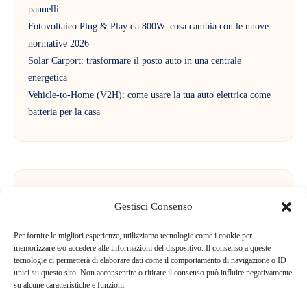
pannelli
Fotovoltaico Plug & Play da 800W: cosa cambia con le nuove
normative 2026
Solar Carport: trasformare il posto auto in una centrale
energetica
Vehicle-to-Home (V2H): come usare la tua auto elettrica come
batteria per la casa
Commenti recenti
Gestisci Consenso
Per fornire le migliori esperienze, utilizziamo tecnologie come i cookie per
Nessun commento da mostrare.
memorizzare e/o accedere alle informazioni del dispositivo. Il consenso a queste
tecnologie ci permetterà di elaborare dati come il comportamento di navigazione o ID
unici su questo sito. Non acconsentire o ritirare il consenso può influire negativamente
su alcune caratteristiche e funzioni.