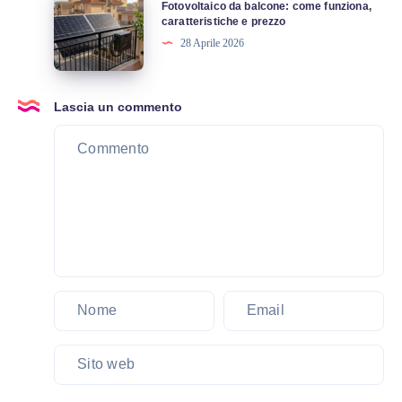
Fotovoltaico da balcone: come funziona,
cosa
da
caratteristiche e prezzo
cambia
balcone:
28 Aprile 2026
con
come
le
funziona,
nuove
caratteristiche
Lascia un commento
normative
e
2026
prezzo