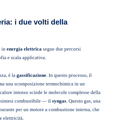
ia: i due volti della
o in
energia elettrica
segue due percorsi
ofia e scala applicativa.
nza, è la
gassificazione
. In questo processo, il
 ma una scomposizione termochimica in un
 calore intenso scinde le molecole complesse della
i sintesi combustibile — il
syngas
. Questo gas, una
arburante per un motore a combustione interna, che
 elettricità.