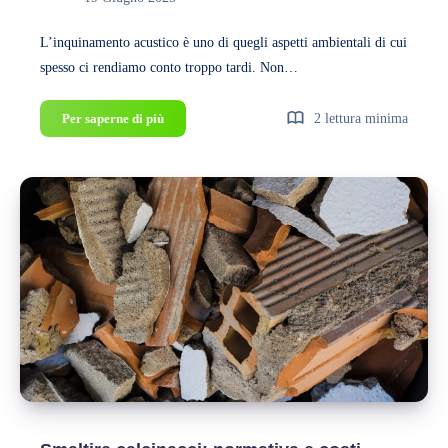
L’inquinamento acustico è uno di quegli aspetti ambientali di cui
spesso ci rendiamo conto troppo tardi. Non…
Cos’è
Per saperne di più
2 lettura minima
l’inquinamento
acustico
e
perché
è
importante
contrastarlo