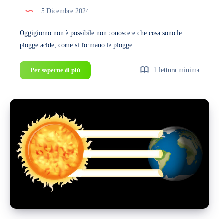
che
5 Dicembre 2024
riguardano
l’ambiente
Oggigiorno non è possibile non conoscere che cosa sono le
piogge acide, come si formano le piogge…
Cosa
Per saperne di più
1 lettura minima
sono
le
piogge
acide?
E
quali
sono
gli
effetti
che
hanno
sul
Pianeta?