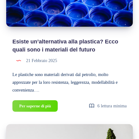
Esiste un’alternativa alla plastica? Ecco
quali sono i materiali del futuro
21 Febbraio 2025
Le plastiche sono materiali derivati dal petrolio, molto
apprezzate per la loro resistenza, leggerezza, modellabilità e
convenienza….
Esiste
Per saperne di più
6 lettura minima
un’alternativa
alla
plastica?
Ecco