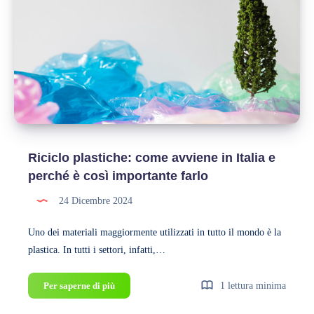
quali
sono
i
materiali
del
futuro
Riciclo plastiche: come avviene in Italia e
perché è così importante farlo
24 Dicembre 2024
Uno dei materiali maggiormente utilizzati in tutto il mondo è la
plastica. In tutti i settori, infatti,…
Riciclo
Per saperne di più
1 lettura minima
plastiche: