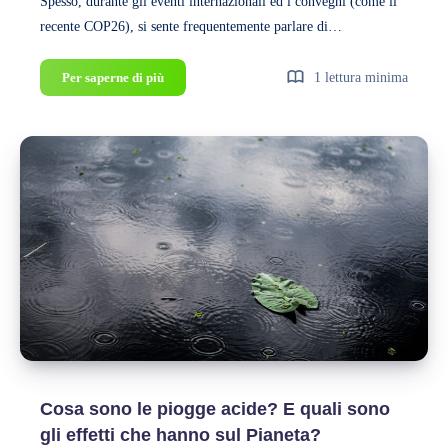
Spesso, durante gli eventi internazionali ed i convegni (come il
recente COP26), si sente frequentemente parlare di…
Cos’è
Per saperne di più
1 lettura minima
la
neutralità
climatica?
E
qual
è
il
significato
di
tanti
altri
termini
utilizzati
nei
Cosa sono le piogge acide? E quali sono
documenti
gli effetti che hanno sul Pianeta?
ufficiali