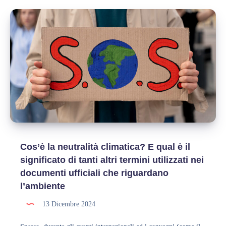
come
avviene
in
Italia
e
perché
è
così
importante
farlo
Cos’è la neutralità climatica? E qual è il
significato di tanti altri termini utilizzati nei
documenti ufficiali che riguardano
l’ambiente
13 Dicembre 2024