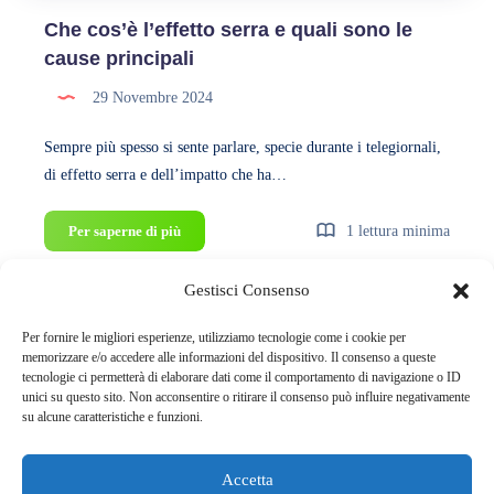
Che cos’è l’effetto serra e quali sono le
cause principali
29 Novembre 2024
Sempre più spesso si sente parlare, specie durante i telegiornali,
di effetto serra e dell’impatto che ha…
Che
Per saperne di più
1 lettura minima
cos’è
l’effetto
Gestisci Consenso
serra
e
Per fornire le migliori esperienze, utilizziamo tecnologie come i cookie per
Pagina 2 di 2
Precedente
quali
memorizzare e/o accedere alle informazioni del dispositivo. Il consenso a queste
tecnologie ci permetterà di elaborare dati come il comportamento di navigazione o ID
sono
unici su questo sito. Non acconsentire o ritirare il consenso può influire negativamente
le
su alcune caratteristiche e funzioni.
cause
principali
Accetta