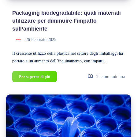
Packaging biodegradabile: quali materiali
utilizzare per diminuire l’impatto
sull’ambiente
26 Febbraio 2025
Il crescente utilizzo della plastica nel settore degli imballaggi ha
portato a un aumento dell’inquinamento, con impatti…
Packaging
Per saperne di più
1 lettura minima
biodegradabile:
quali
materiali
utilizzare
per
diminuire
l’impatto
sull’ambiente