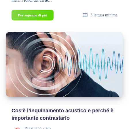
mela, i fondi del caffè…
Guida
Per saperne di più
3 lettura minima
pratica
al
compostaggio:
come
trasformare
gli
scarti
in
risorsa
Cos’è l’inquinamento acustico e perché è
importante contrastarlo
19 Giugno 2025