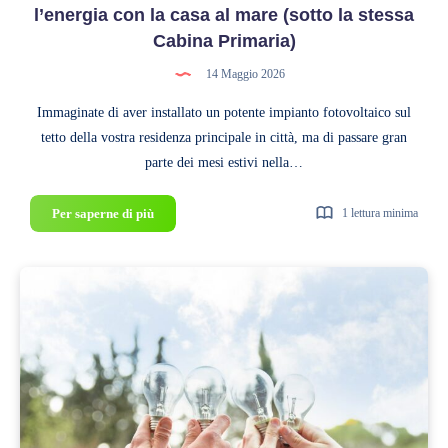
l’energia con la casa al mare (sotto la stessa
Cabina Primaria)
14 Maggio 2026
Immaginate di aver installato un potente impianto fotovoltaico sul
tetto della vostra residenza principale in città, ma di passare gran
parte dei mesi estivi nella…
Autoconsumo
Per saperne di più
1 lettura minima
a
distanza:
come
condividere
l’energia
con
la
casa
al
mare