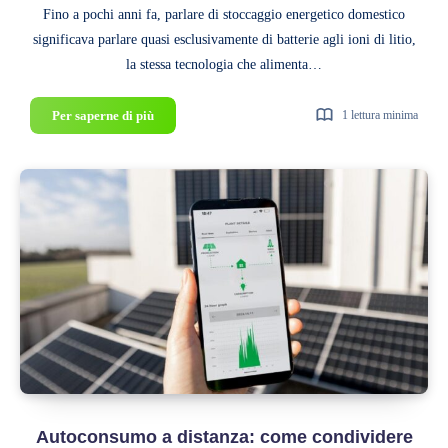
Fino a pochi anni fa, parlare di stoccaggio energetico domestico
significava parlare quasi esclusivamente di batterie agli ioni di litio,
la stessa tecnologia che alimenta…
Batterie
Per saperne di più
1 lettura minima
al
sale
vs
Litio:
pro
e
contro
per
l’accumulo
domestico
nel
2026
Autoconsumo a distanza: come condividere