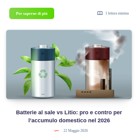
Vehicle-
Per saperne di più
1 lettura minima
to-
Home
(V2H):
come
usare
la
tua
auto
elettrica
come
batteria
per
la
Batterie al sale vs Litio: pro e contro per
casa
l’accumulo domestico nel 2026
22 Maggio 2026