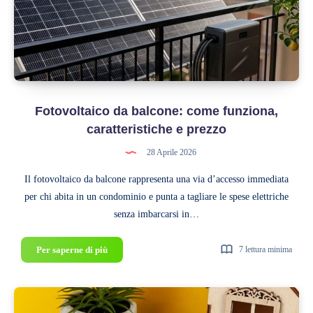
in
un
comune
fino
a
50.000
Fotovoltaico da balcone: come funziona,
abitanti
caratteristiche e prezzo
28 Aprile 2026
Il fotovoltaico da balcone rappresenta una via d’accesso immediata
per chi abita in un condominio e punta a tagliare le spese elettriche
senza imbarcarsi in…
Fotovoltaico
Per saperne di più
7 lettura minima
da
balcone:
come