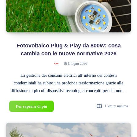
Fotovoltaico Plug & Play da 800W: cosa
cambia con le nuove normative 2026
16 Giugno 2026
La gestione dei consumi elettrici all’interno dei contesti
condominiali ha subito una profonda trasformazione grazie alla
diffusione di piccoli dispositivi tecnologici concepiti per chi non…
Fotovoltaico
Per saperne di più
1 lettura minima
Plug
&
Play
da