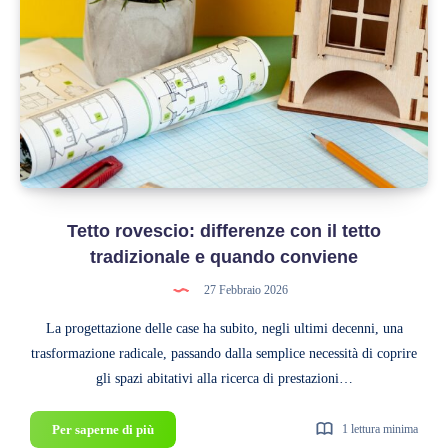
funziona,
caratteristiche
e
prezzo
Tetto rovescio: differenze con il tetto
tradizionale e quando conviene
27 Febbraio 2026
La progettazione delle case ha subito, negli ultimi decenni, una
trasformazione radicale, passando dalla semplice necessità di coprire
gli spazi abitativi alla ricerca di prestazioni…
Tetto
Per saperne di più
1 lettura minima