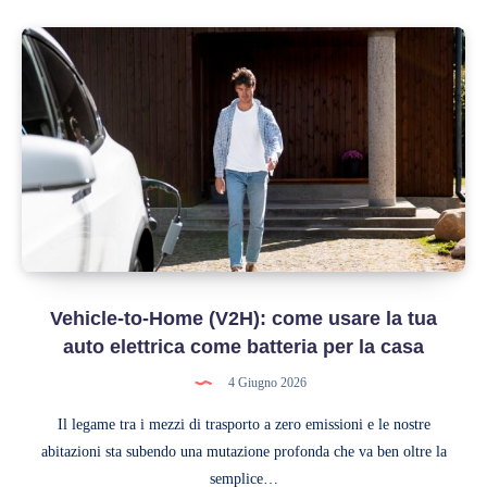
trasformare
il
posto
auto
in
una
centrale
energetica
Vehicle-to-Home (V2H): come usare la tua
auto elettrica come batteria per la casa
4 Giugno 2026
Il legame tra i mezzi di trasporto a zero emissioni e le nostre
abitazioni sta subendo una mutazione profonda che va ben oltre la
semplice…