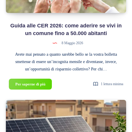
(sotto
la
stessa
Guida alle CER 2026: come aderire se vivi in
Cabina
Primaria)
un comune fino a 50.000 abitanti
8 Maggio 2026
Avete mai pensato a quanto sarebbe bello se la vostra bolletta
smettesse di essere un’incognita mensile e diventasse, invece,
un’opportunità di risparmio collettivo? Per chi…
Guida
Per saperne di più
1 lettura minima
alle
CER
2026:
come
aderire
se
vivi