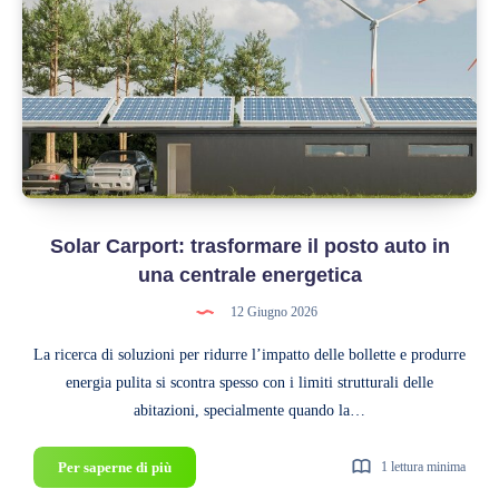
800W:
cosa
cambia
con
le
nuove
normative
2026
Solar Carport: trasformare il posto auto in
una centrale energetica
12 Giugno 2026
La ricerca di soluzioni per ridurre l’impatto delle bollette e produrre
energia pulita si scontra spesso con i limiti strutturali delle
abitazioni, specialmente quando la…
Solar
Per saperne di più
1 lettura minima
Carport: